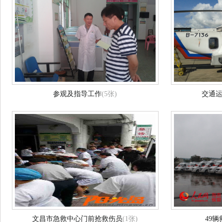
参观及指导工作
(5张)
交通
文昌市急救中心门前抢救伤员
(1张)
49